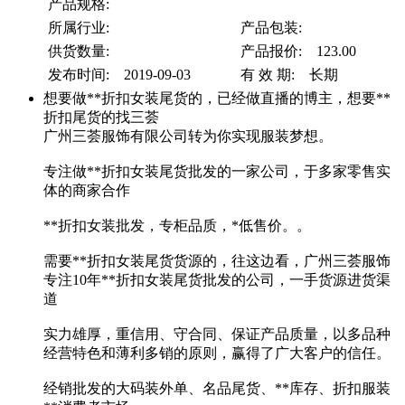
产品规格:
所属行业:
产品包装:
供货数量:
产品报价: 123.00
发布时间: 2019-09-03
有 效 期: 长期
想要做**折扣女装尾货的，已经做直播的博主，想要**
折扣尾货的找三荟
广州三荟服饰有限公司转为你实现服装梦想。
专注做**折扣女装尾货批发的一家公司，于多家零售实
体的商家合作
**折扣女装批发，专柜品质，*低售价。。
需要**折扣女装尾货货源的，往这边看，广州三荟服饰
专注10年**折扣女装尾货批发的公司，一手货源进货渠
道
实力雄厚，重信用、守合同、保证产品质量，以多品种
经营特色和薄利多销的原则，赢得了广大客户的信任。
经销批发的大码装外单、名品尾货、**库存、折扣服装