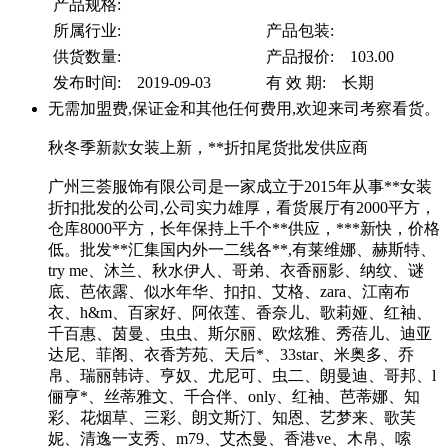
产品规格:
所属行业:
产品包装:
供货数量:
产品报价: 103.00
发布时间: 2019-09-03
有 效 期: 长期
无需加盟费,保证金和其他任何费用,欢迎来司考察看货。
秋冬季新款女装上新，**折扣尾货批发供应商
广州三荟服饰有限公司是一家成立于2015年从事**女装
折扣批发的公司,公司实力雄厚，看货展厅有2000平方，
仓库8000平方，长年保持上千个**供应，***新快，价格
低。批发**汇集国内外一二线各**,有莱维娜、赫斯特、
try me、沐兰、秋水伊人、哥弟、衣香丽影、纳纹、谜
底、芭依露、似水年华、扣扣、艾格、zara、江南布
衣、h&m、百家好、阿依莲、香奈儿、歌莉娅、红袖、
千百惠、茵曼、虫虫、斯尔丽、欧炫雅、秀蓓儿、迪亚
达尼、菲阁、衣香芳苑、天后*、33star、米奥多、乔
帛、瑞丽韩诗、亨奴、尤尼可、虫二、朗曼迪、哥邦、l
俪亨*、丝蒂雅文、千合伴、only、红袖、芭蒂娜、知
彩、花烟草、三彩、朗文斯汀、知恩、艺梦来、歌芙
妮、清逸一支秀、m79、艾杰曼、香港ve、木帛、嗦