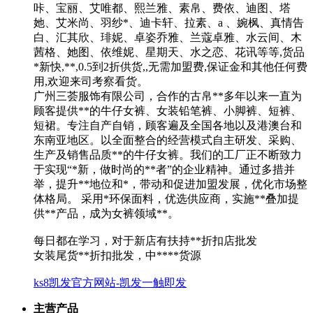
咔、宝丽、艾唯都、熙兰雅、素帛、费依、迪图、塔
她、艾米尚、羽纱*、迪卡轩、拉素、a 、婉枫、真情告
白、汇其欣、琲妮、卓姿乔雅、兰蔻卓雅、水云间、木
茜格、她图、依维妮、星期天、水之恋、花讯等等,货品
*新快,**,0.5到2折供货,,无需加盟费,保证金和其他任何费
用,欢迎来司考察看货。
广州三荟服饰有限公司，合作的古帛**多年以来一直为
顾客提供**的牛仔女裤、女装铅笔裤、小脚裤、短裤、
短裙。专注自产自销，顾客遍及全国各地以及港澳台和
东南亚地区。以全面整合的经营模式自主研发、采购、
生产及销售品质**的牛仔女裤。我们的工厂正不断致力
于实现“*新，做时尚的**者”的企业精神。通过多措并
举，提升**地位和*，带动和促进加盟发展，优化市场整
体格局。 采用*环保面料，优选供应商，实施**叠加提
供**产品，成为女裤领域**。
每日都在学习，对于新店有扶持**折扣店批发
女装尾货**折扣批发，中****货源
ks8凯发官方网站-凯发一触即发
主营产品