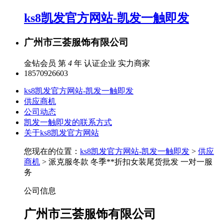
ks8凯发官方网站-凯发一触即发
广州市三荟服饰有限公司
金钻会员 第
4
年
认证企业
实力商家
18570926603
ks8凯发官方网站-凯发一触即发
供应商机
公司动态
凯发一触即发的联系方式
关于ks8凯发官方网站
您现在的位置：
ks8凯发官方网站-凯发一触即发
>
供应
商机
> 派克服冬款 冬季**折扣女装尾货批发 一对一服
务
公司信息
广州市三荟服饰有限公司