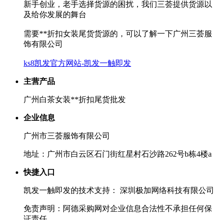
新手创业，老手选择货源的困扰，我们三荟提供货源以
及给你发展的舞台
需要**折扣女装尾货货源的，可以了解一下广州三荟服
饰有限公司
ks8凯发官方网站-凯发一触即发
主营产品
广州白茶女装**折扣尾货批发
企业信息
广州市三荟服饰有限公司
地址：广州市白云区石门街红星村石沙路262号b栋4楼a
快捷入口
凯发一触即发的技术支持： 深圳极加网络科技有限公司
免责声明：阿德采购网对企业信息合法性不承担任何保
证责任