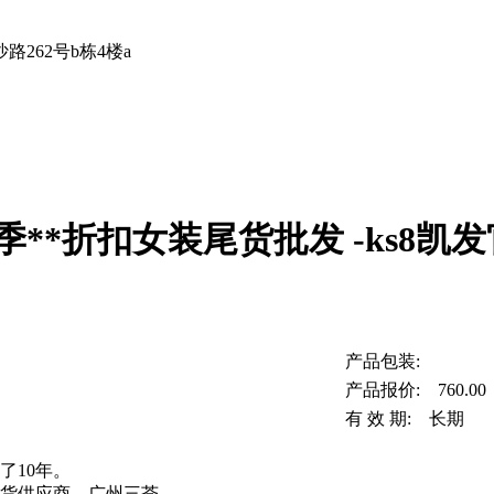
262号b栋4楼a
季**折扣女装尾货批发 -ks8凯
产品包装:
产品报价: 760.00
有 效 期: 长期
了10年。
尾货供应商，广州三荟