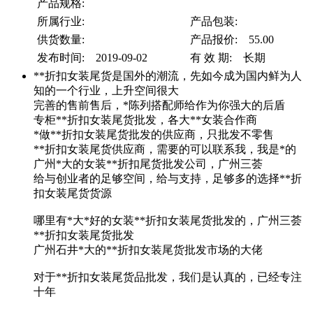
产品规格:
所属行业:
产品包装:
供货数量:
产品报价: 55.00
发布时间: 2019-09-02
有 效 期: 长期
**折扣女装尾货是国外的潮流，先如今成为国内鲜为人
知的一个行业，上升空间很大
完善的售前售后，*陈列搭配师给作为你强大的后盾
专柜**折扣女装尾货批发，各大**女装合作商
*做**折扣女装尾货批发的供应商，只批发不零售
**折扣女装尾货供应商，需要的可以联系我，我是*的
广州*大的女装**折扣尾货批发公司，广州三荟
给与创业者的足够空间，给与支持，足够多的选择**折
扣女装尾货货源
哪里有*大*好的女装**折扣女装尾货批发的，广州三荟
**折扣女装尾货批发
广州石井*大的**折扣女装尾货批发市场的大佬
对于**折扣女装尾货品批发，我们是认真的，已经专注
十年